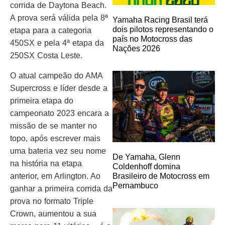
corrida de Daytona Beach.
A prova será válida pela 8ª
Yamaha Racing Brasil terá
dois pilotos representando o
etapa para a categoria
país no Motocross das
450SX e pela 4ª etapa da
Nações 2026
250SX Costa Leste.
O atual campeão do AMA
Supercross e líder desde a
primeira etapa do
campeonato 2023 encara a
missão de se manter no
topo, após escrever mais
uma bateria vez seu nome
De Yamaha, Glenn
na história na etapa
Coldenhoff domina
anterior, em Arlington. Ao
Brasileiro de Motocross em
Pernambuco
ganhar a primeira corrida da
prova no formato Triple
Crown, aumentou a sua