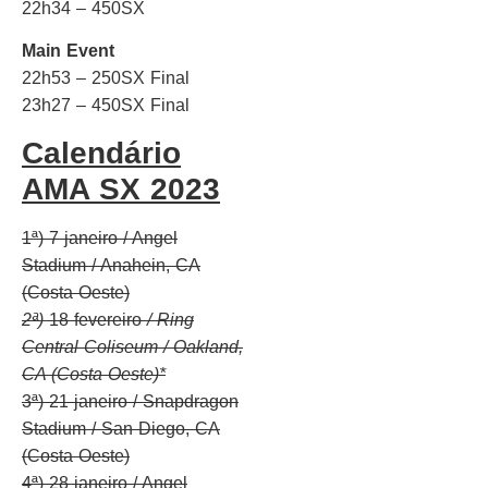
22h34 – 450SX
Main Event
22h53 – 250SX Final
23h27 – 450SX Final
Calendário
AMA SX 2023
1ª) 7 janeiro / Angel
Stadium / Anahein, CA
(Costa Oeste)
2ª)
18 fevereiro
/ Ring
Central Coliseum / Oakland,
CA (Costa Oeste)*
3ª) 21 janeiro / Snapdragon
Stadium / San Diego, CA
(Costa Oeste)
4ª) 28 janeiro / Angel