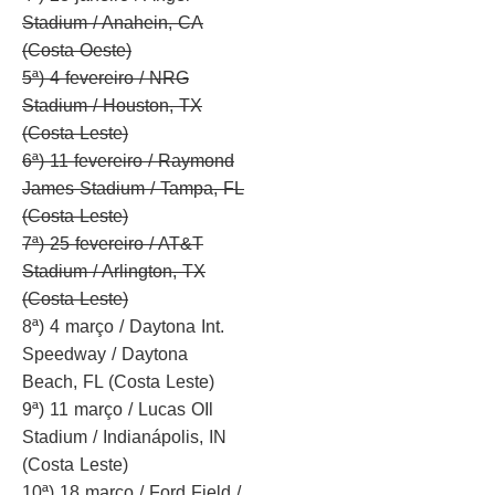
Stadium / Anahein, CA
(Costa Oeste)
5ª) 4 fevereiro / NRG
Stadium / Houston, TX
(Costa Leste)
6ª) 11 fevereiro / Raymond
James Stadium / Tampa, FL
(Costa Leste)
7ª) 25 fevereiro / AT&T
Stadium / Arlington, TX
(Costa Leste)
8ª) 4 março / Daytona Int.
Speedway / Daytona
Beach, FL (Costa Leste)
9ª) 11 março / Lucas OIl
Stadium / Indianápolis, IN
(Costa Leste)
10ª) 18 março / Ford Field /