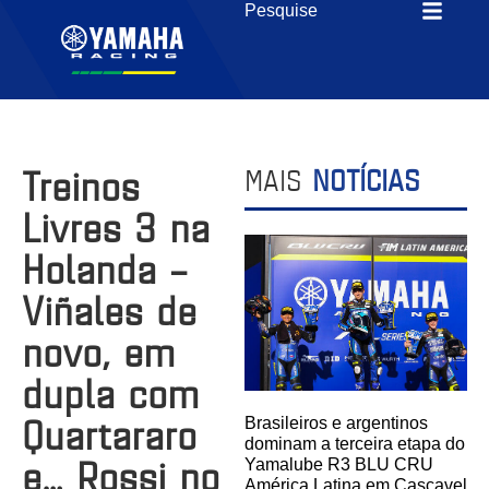
Treinos
MAIS
NOTÍCIAS
Livres 3 na
Holanda –
Viñales de
novo, em
dupla com
Quartararo
Brasileiros e argentinos
dominam a terceira etapa do
e… Rossi no
Yamalube R3 BLU CRU
América Latina em Cascavel