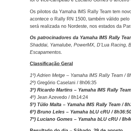
Os pilotos da
Yamaha
IMS Rally Team tem novo 
acontece o Rally RN 1500, também válido pelo 
será realizada no Nordeste, nos estados da Par
Os patrocinadores da
Yamaha
IMS
Rally
Team
Shaddai, Yamalube, PowerMX, D’Lua
Racing
, 
Escapamentos.
Classificação Geral
1º) Adrien Metge –
Yamaha
IMS Rally Team / 8
2º)
Gregório Caselani / 8h06:35
3º) Ricardo Martins –
Yamaha
IMS Rally Team
4º)
Jean Azevedo / 8h14:24
5º) Túlio Malta –
Yamaha
IMS Rally Team / 8h
6º) Bruno Leles –
Yamaha
bLU cRU / 8h36:5
7º) Luciano Gomes –
Yamaha
bLU cRU / 8h4
Resultado do dia – Sábado, 29 de agosto