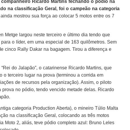
o companheiro Ricardo Martins fechando o pódio na
ado na classificação Geral, foi o campeão na categoria
ainda mostrou sua força ao colocar 5 motos entre os 7
n Metge largou neste terceiro e último dia tendo que
 para o líder, em uma especial de 163 quilômetros. Sem
de cinco Rally Dakar na bagagem. Tirou a diferença e
Rei do Jalapão”, o catarinense Ricardo Martins, que
o terceiro lugar na prova (terminou a corrida em
iações de recursos pela organização). Assim, o piloto
a prova no pódio, tendo vencido metade delas. Ricardo
apão.
tiga categoria Production Aberta), o mineiro Túlio Malta
ação na classificação Geral, colocando as três motos
a Moto 2, aliás, teve pódio completo azul: Bruno Leles
 colocado.