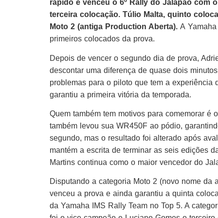
rápido e venceu o 6º Rally do Jalapão com 
terceira colocação. Túlio Malta, quinto coloc
Moto 2 (antiga Production Aberta).
A
Yamaha
primeiros colocados da prova.
Depois de vencer o segundo dia de prova, Adrie
descontar uma diferença de quase dois minutos
problemas para o piloto que tem a experiência 
garantiu a primeira vitória da temporada.
Quem também tem motivos para comemorar é o “
também levou sua WR450F ao pódio, garantindo 
segundo, mas o resultado foi alterado após aval
mantém a escrita de terminar as seis edições d
Martins continua como o maior vencedor do Jal
Disputando a categoria Moto 2 (novo nome da an
venceu a prova e ainda garantiu a quinta coloc
da
Yamaha
IMS Rally Team no Top 5. A categori
foi o vice-campeão e Luciano Gomes o terceiro