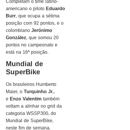
Completam o time latino-
americano o piloto
Eduardo
Burr
, que ocupa a sétima
posição com 92 pontos, e o
colombiano
Jerónimo
González
, que somou 20
pontos no campeonato e
está na 16ª posição.
Mundial de
SuperBike
Os brasileiros Humberto
Maier, o
Turquinho Jr.
,
e
Enzo Valentim
também
voltam a alinhar no grid da
categoria WSSP300, do
Mundial de SuperBike,
neste fim de semana.