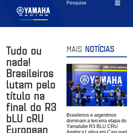
Tudo ou
MAIS
NOTÍCIAS
nada!
Brasileiros
lutam pelo
título na
final do R3
bLU cRU
Brasileiros e argentinos
dominam a terceira etapa do
European
Yamalube R3 BLU CRU
América Latina em Cascavel