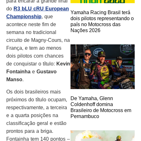
para encarar a grande final
do
R3 bLU cRU European
Yamaha Racing Brasil terá
Championship
, que
dois pilotos representando o
país no Motocross das
acontece neste fim de
Nações 2026
semana no tradicional
circuito de Magny-Cours, na
França, e tem ao menos
dois pilotos com chances
de conquistar o título:
Kevin
Fontainha
e
Gustavo
Manso
.
Os dois brasileiros mais
De Yamaha, Glenn
próximos do título ocupam,
Coldenhoff domina
respectivamente, a terceira
Brasileiro de Motocross em
e a quarta posições na
Pernambuco
classificação geral e estão
prontos para a briga.
Fontainha tem 140 pontos –