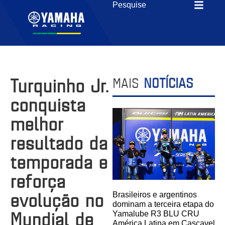
Turquinho Jr.
MAIS
NOTÍCIAS
conquista
melhor
resultado da
temporada e
reforça
evolução no
Brasileiros e argentinos
dominam a terceira etapa do
Mundial de
Yamalube R3 BLU CRU
América Latina em Cascavel