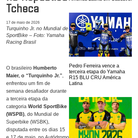
Tcheca
17 de maio de 2026
Turquinho Jr. no Mundial de
SportBike – Foto: Yamaha
Racing Brasil
Pedro Ferreira vence a
O brasileiro
Humberto
terceira etapa do Yamaha
Maier, o “Turquinho Jr.”
,
R15 BLU CRU América
enfrentou um fim de
Latina
semana desafiador durante
a terceira etapa da
categoria
World SportBike
(WSPB)
, do Mundial de
Superbike (WSBK),
disputada entre os dias 15
e 17 de maio, no Autódromo