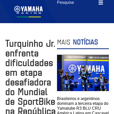
Turquinho Jr.
MAIS
NOTÍCIAS
enfrenta
dificuldades
em etapa
desafiadora
do Mundial
de SportBike
Brasileiros e argentinos
dominam a terceira etapa do
na República
Yamalube R3 BLU CRU
América Latina em Cascavel