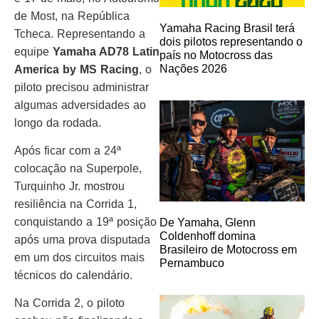
de Most, na República
Yamaha Racing Brasil terá
Tcheca. Representando a
dois pilotos representando o
equipe
Yamaha AD78 Latin
país no Motocross das
Nações 2026
America by MS Racing
, o
piloto precisou administrar
algumas adversidades ao
longo da rodada.
Após ficar com a 24ª
colocação na Superpole,
Turquinho Jr. mostrou
resiliência na Corrida 1,
conquistando a 19ª posição
De Yamaha, Glenn
Coldenhoff domina
após uma prova disputada
Brasileiro de Motocross em
em um dos circuitos mais
Pernambuco
técnicos do calendário.
Na Corrida 2, o piloto