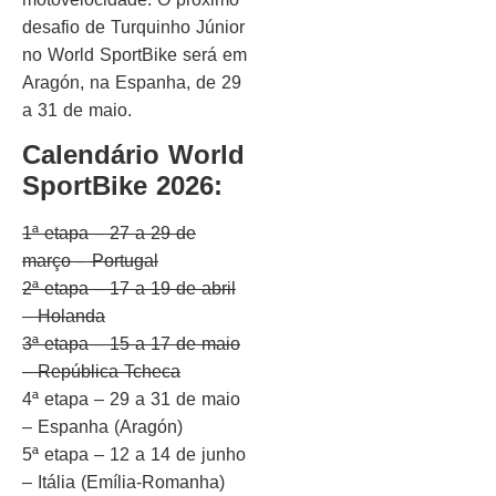
desafio de Turquinho Júnior
no World SportBike será em
Aragón, na Espanha, de 29
a 31 de maio.
Calendário World
SportBike 2026:
1ª etapa – 27 a 29 de
março – Portugal
2ª etapa – 17 a 19 de abril
– Holanda
3ª etapa – 15 a 17 de maio
– República Tcheca
4ª etapa – 29 a 31 de maio
– Espanha (Aragón)
5ª etapa – 12 a 14 de junho
– Itália (Emília-Romanha)