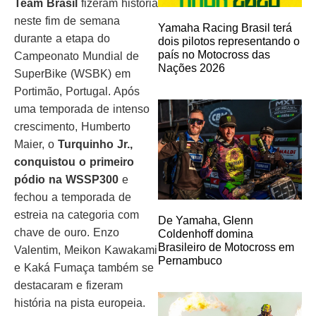
Team Brasil
fizeram história
neste fim de semana
Yamaha Racing Brasil terá
durante a etapa do
dois pilotos representando o
país no Motocross das
Campeonato Mundial de
Nações 2026
SuperBike (WSBK) em
Portimão, Portugal. Após
uma temporada de intenso
crescimento, Humberto
Maier, o
Turquinho Jr.,
conquistou o primeiro
pódio na WSSP300
e
fechou a temporada de
estreia na categoria com
De Yamaha, Glenn
chave de ouro. Enzo
Coldenhoff domina
Brasileiro de Motocross em
Valentim, Meikon Kawakami
Pernambuco
e Kaká Fumaça também se
destacaram e fizeram
história na pista europeia.