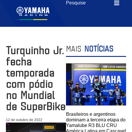
Turquinho Jr.
MAIS
NOTÍCIAS
fecha
temporada
com pódio
no Mundial
de SuperBike
Brasileiros e argentinos
dominam a terceira etapa do
12 de outubro de 2022
Yamalube R3 BLU CRU
América Latina em Cascavel