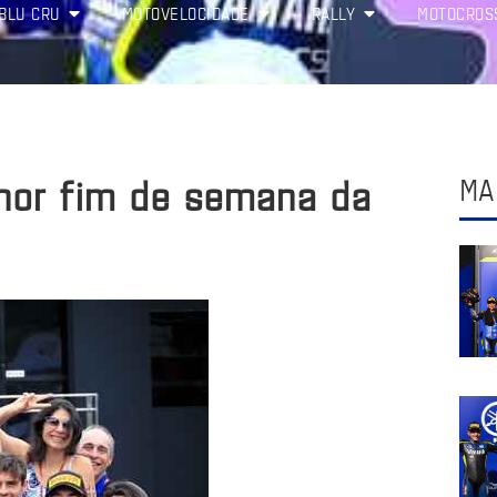
BLU CRU
MOTOVELOCIDADE
RALLY
MOTOCROS
lhor fim de semana da
MA