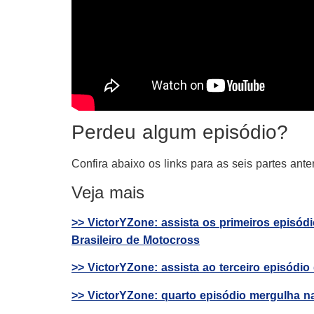
Perdeu algum episódio?
Confira abaixo os links para as seis partes an
Veja mais
>> VictorYZone: assista os primeiros episód
Brasileiro de Motocross
>> VictorYZone: assista ao terceiro episódi
>> VictorYZone: quarto episódio mergulha n