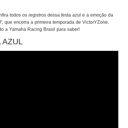
nfira todos os registros dessa festa azul e a emoção da
l
“, que encerra a primeira temporada de VictorYZone.
 a Yamaha Racing Brasil para saber!
A AZUL