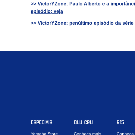
>> VictorYZone: Paulo Alberto e a importânc
episódio; veja
>> VictorYZone: penúltimo episódio da séri
ESPECIAIS
BLU CRU
R15
Yamaha Store
Conheça mais
Conheça 