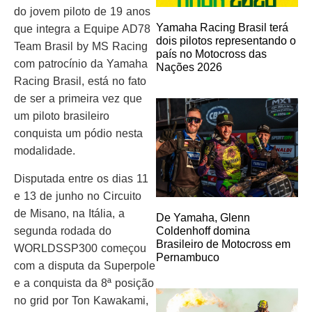
do jovem piloto de 19 anos
Yamaha Racing Brasil terá
que integra a Equipe AD78
dois pilotos representando o
Team Brasil by MS Racing
país no Motocross das
com patrocínio da Yamaha
Nações 2026
Racing Brasil, está no fato
de ser a primeira vez que
um piloto brasileiro
conquista um pódio nesta
modalidade.
Disputada entre os dias 11
e 13 de junho no Circuito
de Misano, na Itália, a
De Yamaha, Glenn
segunda rodada do
Coldenhoff domina
Brasileiro de Motocross em
WORLDSSP300 começou
Pernambuco
com a disputa da Superpole
e a conquista da 8ª posição
no grid por Ton Kawakami,