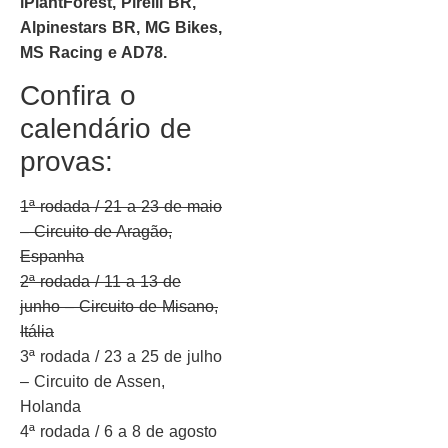
iPlantForest, Pirelli BR,
Alpinestars BR, MG Bikes,
MS Racing e AD78.
Confira o
calendário de
provas:
1ª rodada / 21 a 23 de maio
– Circuito de Aragão,
Espanha
2ª rodada / 11 a 13 de
junho – Circuito de Misano,
Itália
3ª rodada / 23 a 25 de julho
– Circuito de Assen,
Holanda
4ª rodada / 6 a 8 de agosto