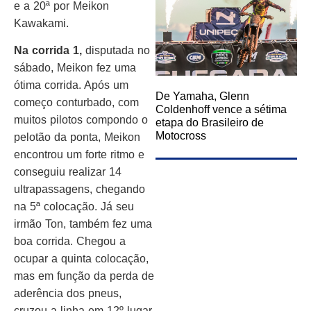
e a 20ª por Meikon
Kawakami.
Na corrida 1,
disputada no
sábado, Meikon fez uma
ótima corrida. Após um
De Yamaha, Glenn
começo conturbado, com
Coldenhoff vence a sétima
muitos pilotos compondo o
etapa do Brasileiro de
Motocross
pelotão da ponta, Meikon
encontrou um forte ritmo e
conseguiu realizar 14
ultrapassagens, chegando
na 5ª colocação. Já seu
irmão Ton, também fez uma
boa corrida. Chegou a
ocupar a quinta colocação,
mas em função da perda de
aderência dos pneus,
cruzou a linha em 12º lugar.