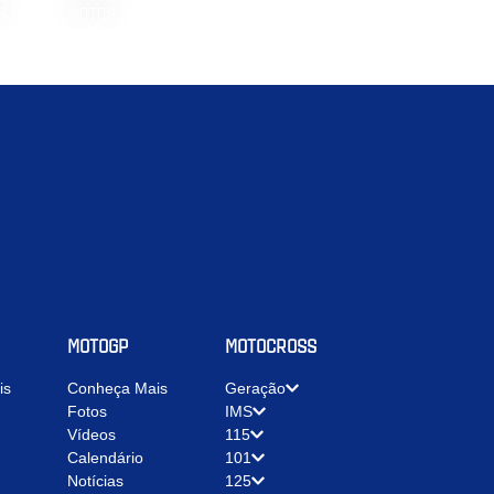
S
MOTOS
MOTOGP
MOTOCROSS
is
Conheça Mais
Geração
Fotos
IMS
Vídeos
115
Calendário
101
Notícias
125