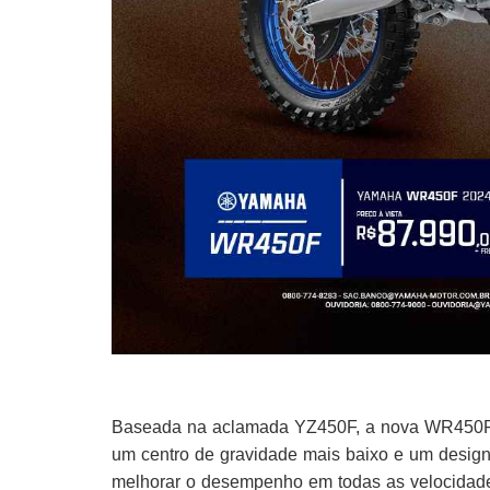
Baseada na aclamada YZ450F, a nova WR450F 2
um centro de gravidade mais baixo e um design
melhorar o desempenho em todas as velocidades