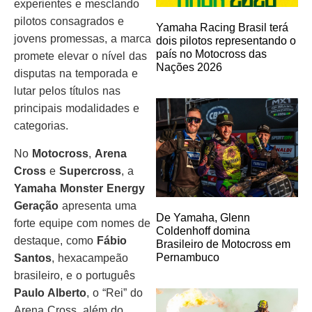
experientes e mesclando
pilotos consagrados e
Yamaha Racing Brasil terá
jovens promessas, a marca
dois pilotos representando o
país no Motocross das
promete elevar o nível das
Nações 2026
disputas na temporada e
lutar pelos títulos nas
principais modalidades e
categorias.
No
Motocross
,
Arena
Cross
e
Supercross
, a
Yamaha Monster Energy
Geração
apresenta uma
De Yamaha, Glenn
forte equipe com nomes de
Coldenhoff domina
destaque, como
Fábio
Brasileiro de Motocross em
Pernambuco
Santos
, hexacampeão
brasileiro, e o português
Paulo Alberto
, o “Rei” do
Arena Cross, além do