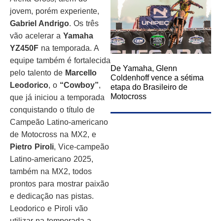
jovem, porém experiente,
Gabriel Andrigo
. Os três
vão acelerar a
Yamaha
YZ450F
na temporada. A
equipe também é fortalecida
De Yamaha, Glenn
pelo talento de
Marcello
Coldenhoff vence a sétima
Leodorico
, o
“Cowboy”
,
etapa do Brasileiro de
Motocross
que já iniciou a temporada
conquistando o título de
Campeão Latino-americano
de Motocross na MX2, e
Pietro Piroli
, Vice-campeão
Latino-americano 2025,
também na MX2, todos
prontos para mostrar paixão
e dedicação nas pistas.
Leodorico e Piroli vão
utilizar na temporada a