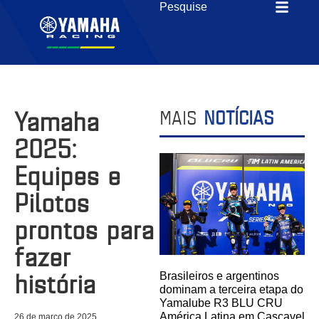
Yamaha
MAIS
NOTÍCIAS
2025:
Equipes e
Pilotos
prontos para
fazer
história
Brasileiros e argentinos
dominam a terceira etapa do
Yamalube R3 BLU CRU
América Latina em Cascavel
26 de março de 2025