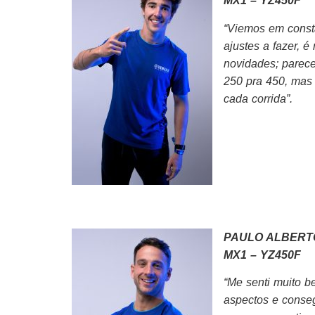
MX1 – YZ450F
“Viemos em const
ajustes a fazer, 
novidades; parec
250 pra 450, mas
cada corrida”.
PAULO ALBERT
MX1 – YZ450F
“Me senti muito 
aspectos e conseg