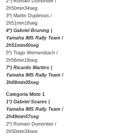
2º) Romain Dumontier /
2h50min34seg
3º) Martin Duplessis /
2h51min16seg
4º) Gabriel Bruning |
Yamaha IMS Rally Team /
2h51min40seg
5º) Tiago Wernersbach /
2h56min18seg
7º) Ricardo Martins |
Yamaha IMS Rally Team /
3h08min05seg
Categoria Moto 1
1º) Gabriel Soares |
Yamaha IMS Rally Team /
2h49min57seg
2º) Romain Dumontier /
2h50min34seg