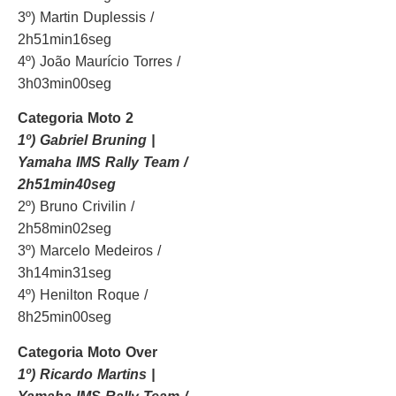
3º) Martin Duplessis /
2h51min16seg
4º) João Maurício Torres /
3h03min00seg
Categoria Moto 2
1º) Gabriel Bruning |
Yamaha IMS Rally Team /
2h51min40seg
2º) Bruno Crivilin /
2h58min02seg
3º) Marcelo Medeiros /
3h14min31seg
4º) Henilton Roque /
8h25min00seg
Categoria Moto Over
1º) Ricardo Martins |