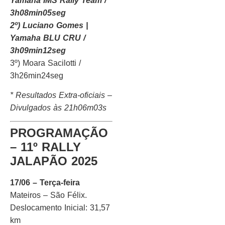
Yamaha IMS Rally Team /
3h08min05seg
2º) Luciano Gomes |
Yamaha BLU CRU /
3h09min12seg
3º) Moara Sacilotti /
3h26min24seg
* Resultados Extra-oficiais –
Divulgados às
21h06m03s
PROGRAMAÇÃO
– 11º RALLY
JALAPÃO 2025
17/06 – Terça-feira
Mateiros – São Félix.
Deslocamento Inicial: 31,57
km