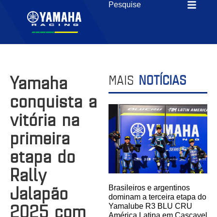
Yamaha
MAIS
NOTÍCIAS
conquista a
vitória na
primeira
etapa do
Rally
Jalapão
Brasileiros e argentinos
dominam a terceira etapa do
2025 com
Yamalube R3 BLU CRU
América Latina em Cascavel