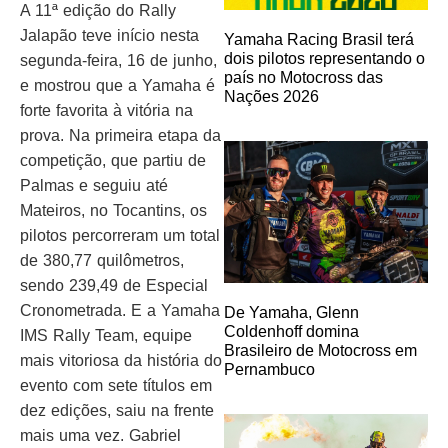
A 11ª edição do Rally
Jalapão teve início nesta
Yamaha Racing Brasil terá
dois pilotos representando o
segunda-feira, 16 de junho,
país no Motocross das
e mostrou que a Yamaha é
Nações 2026
forte favorita à vitória na
prova. Na primeira etapa da
competição, que partiu de
Palmas e seguiu até
Mateiros, no Tocantins, os
pilotos percorreram um total
de 380,77 quilômetros,
sendo 239,49 de Especial
Cronometrada. E a Yamaha
De Yamaha, Glenn
Coldenhoff domina
IMS Rally Team, equipe
Brasileiro de Motocross em
mais vitoriosa da história do
Pernambuco
evento com sete títulos em
dez edições, saiu na frente
mais uma vez. Gabriel