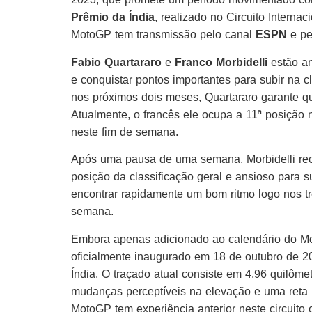
Prêmio da Índia
, realizado no Circuito Intern
MotoGP tem transmissão pelo canal
ESPN
e p
Fabio Quartararo
e
Franco Morbidelli
estão an
e conquistar pontos importantes para subir na 
nos próximos dois meses, Quartararo garante q
Atualmente, o francês ele ocupa a 11ª posição 
neste fim de semana.
Após uma pausa de uma semana, Morbidelli recar
posição da classificação geral e ansioso para 
encontrar rapidamente um bom ritmo logo nos tre
semana.
Embora apenas adicionado ao calendário do Mot
oficialmente inaugurado em 18 de outubro de 20
Índia. O traçado atual consiste em 4,96 quilômet
mudanças perceptíveis na elevação e uma reta 
MotoGP tem experiência anterior neste circuito