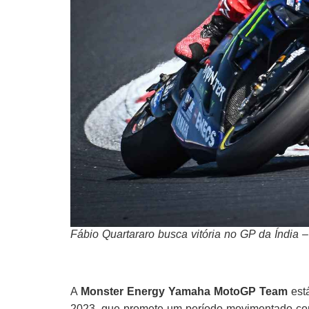
Fábio Quartararo busca vitória no GP da Índi
A
Monster Energy Yamaha MotoGP Team
está
2023, que promete um período movimentado co