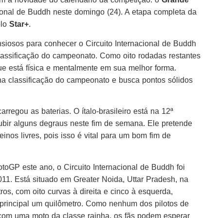
acional de Buddh neste domingo (24). A etapa completa da
elo
Star+
.
siosos para conhecer o Circuito Internacional de Buddh
classificação do campeonato. Como oito rodadas restantes
ue está física e mentalmente em sua melhor forma.
na classificação do campeonato e busca pontos sólidos
regou as baterias. O ítalo-brasileiro está na 12ª
subir alguns degraus neste fim de semana. Ele pretende
inos livres, pois isso é vital para um bom fim de
oGP este ano, o Circuito Internacional de Buddh foi
11. Está situado em Greater Noida, Uttar Pradesh, na
ros, com oito curvas à direita e cinco à esquerda,
principal um quilômetro. Como nenhum dos pilotos de
 com uma moto da classe rainha, os fãs podem esperar