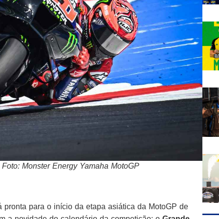
a – Foto: Monster Energy Yamaha MotoGP
 pronta para o início da etapa asiática da MotoGP de
m a novidade do calendário da competição: o
Grande