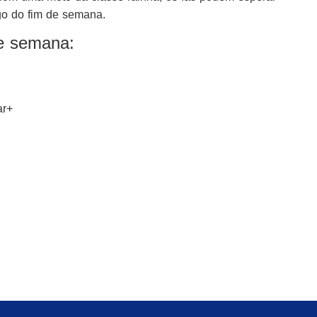
go do fim de semana.
de semana:
ar+