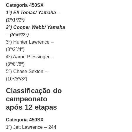
Categoria 450SX
1º) Eli Tomac/ Yamaha –
(1º/1º/1º)
2º) Cooper Webb/ Yamaha
– (5º/6º/2º)
3º) Hunter Lawrence –
(8º/2º/4º)
4º) Aaron Plessinger –
(3º/8º/6º)
5º) Chase Sexton –
(10º/5º/3º)
Classificação do
campeonato
após 12 etapas
Categoria 450SX
1º) Jett Lawrence – 244