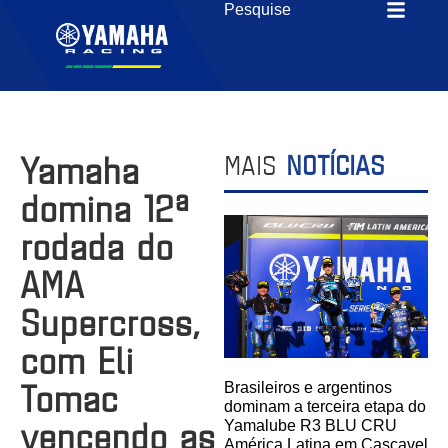
Yamaha
MAIS
NOTÍCIAS
domina 12ª
rodada do
AMA
Supercross,
com Eli
Tomac
Brasileiros e argentinos
dominam a terceira etapa do
vencendo as
Yamalube R3 BLU CRU
América Latina em Cascavel