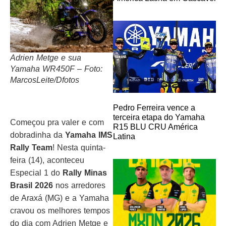
Adrien Metge e sua
Yamaha WR450F – Foto:
MarcosLeite/Dfotos
Pedro Ferreira vence a
terceira etapa do Yamaha
Começou pra valer e com
R15 BLU CRU América
dobradinha da
Yamaha IMS
Latina
Rally Team
! Nesta quinta-
feira (14), aconteceu
Especial 1 do
Rally Minas
Brasil 2026
nos arredores
de Araxá (MG) e a Yamaha
cravou os melhores tempos
do dia com Adrien Metge e