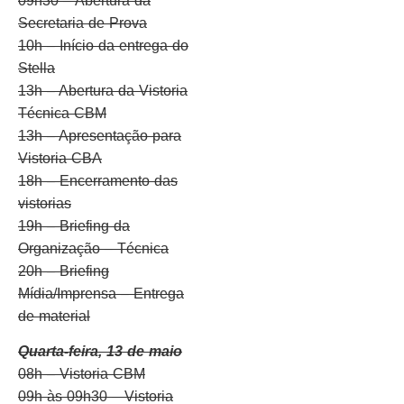
09h30 – Abertura da
Secretaria de Prova
10h – Início da entrega do
Stella
13h – Abertura da Vistoria
Técnica CBM
13h – Apresentação para
Vistoria CBA
18h – Encerramento das
vistorias
19h – Briefing da
Organização – Técnica
20h – Briefing
Mídia/Imprensa – Entrega
de material
Quarta-feira, 13 de maio
08h – Vistoria CBM
09h às 09h30 – Vistoria