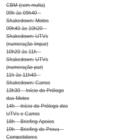
CBM (com multa)
09h às 09h40 –
Shakedown: Motos
09h40 às 10h20 –
Shakedown: UTVs
(numeração ímpar)
10h20 às 11h –
Shakedown: UTVs
(numeração par)
11h às 11h40 –
Shakedown: Carros
13h30 – Início do Prólogo
das Motos
14h – Início do Prólogo dos
UTVs e Carros
18h – Briefing Apoios
19h – Briefing de Prova –
Competidores