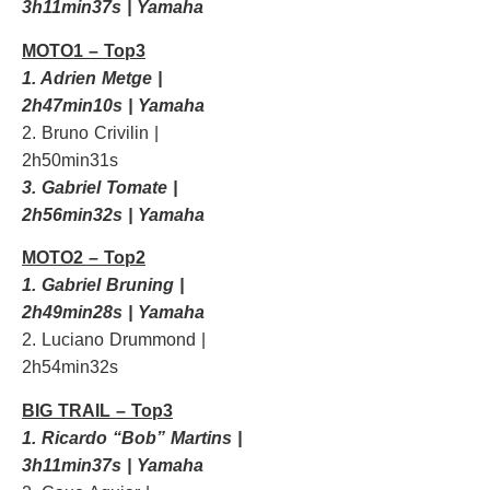
3h11min37s | Yamaha
MOTO1 – Top3
1. Adrien Metge |
2h47min10s | Yamaha
2. Bruno Crivilin |
2h50min31s
3. Gabriel Tomate |
2h56min32s | Yamaha
MOTO2 – Top2
1. Gabriel Bruning |
2h49min28s | Yamaha
2. Luciano Drummond |
2h54min32s
BIG TRAIL – Top3
1. Ricardo “Bob” Martins |
3h11min37s | Yamaha