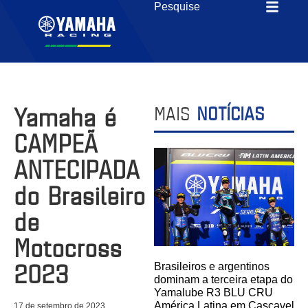
Yamaha é
MAIS
NOTÍCIAS
CAMPEÃ
ANTECIPADA
do Brasileiro
de
Motocross
2023
Brasileiros e argentinos
dominam a terceira etapa do
Yamalube R3 BLU CRU
América Latina em Cascavel
17 de setembro de 2023