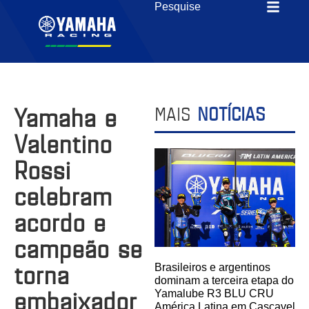
Yamaha e
MAIS
NOTÍCIAS
Valentino
Rossi
celebram
acordo e
campeão se
torna
Brasileiros e argentinos
dominam a terceira etapa do
embaixador
Yamalube R3 BLU CRU
América Latina em Cascavel