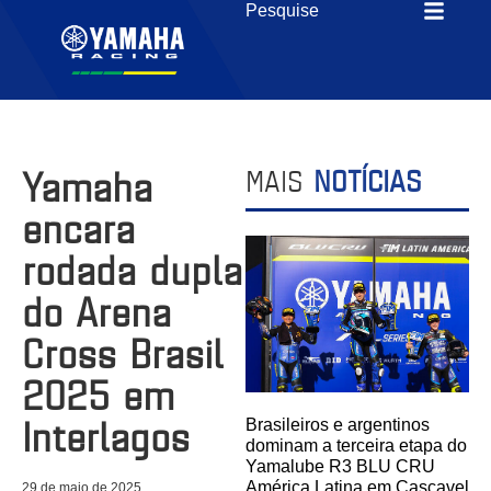
Yamaha
MAIS
NOTÍCIAS
encara
rodada dupla
do Arena
Cross Brasil
2025 em
Interlagos
Brasileiros e argentinos
dominam a terceira etapa do
Yamalube R3 BLU CRU
América Latina em Cascavel
29 de maio de 2025