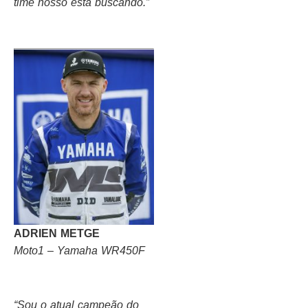
time nosso está buscando.”
ADRIEN METGE
Moto1 – Yamaha WR450F
“Sou o atual campeão do