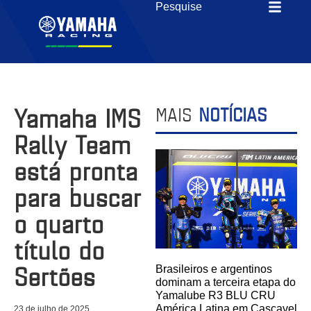
Yamaha IMS
MAIS
NOTÍCIAS
Rally Team
está pronta
para buscar
o quarto
título do
Sertões
Brasileiros e argentinos
dominam a terceira etapa do
Yamalube R3 BLU CRU
América Latina em Cascavel
23 de julho de 2025