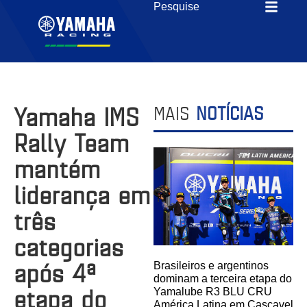
Yamaha IMS
MAIS
NOTÍCIAS
Rally Team
mantém
liderança em
três
categorias
após 4ª
Brasileiros e argentinos
dominam a terceira etapa do
etapa do
Yamalube R3 BLU CRU
América Latina em Cascavel