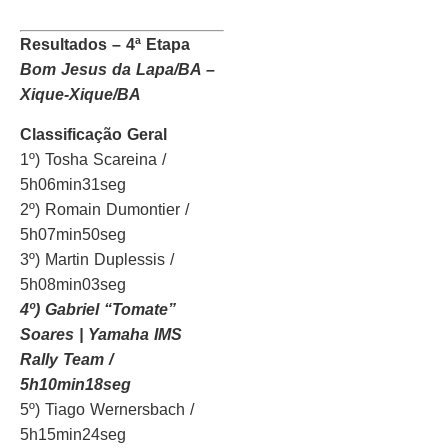
Resultados – 4ª Etapa
Bom Jesus da Lapa/BA –
Xique-Xique/BA
Classificação Geral
1º) Tosha Scareina /
5h06min31seg
2º) Romain Dumontier /
5h07min50seg
3º) Martin Duplessis /
5h08min03seg
4º) Gabriel “Tomate”
Soares | Yamaha IMS
Rally Team /
5h10min18seg
5º) Tiago Wernersbach /
5h15min24seg