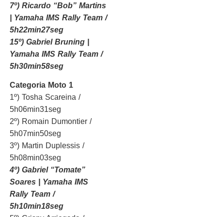
7º) Ricardo “Bob” Martins
| Yamaha IMS Rally Team /
5h22min27seg
15º) Gabriel Bruning |
Yamaha IMS Rally Team /
5h30min58seg
Categoria Moto 1
1º) Tosha Scareina /
5h06min31seg
2º) Romain Dumontier /
5h07min50seg
3º) Martin Duplessis /
5h08min03seg
4º) Gabriel “Tomate”
Soares | Yamaha IMS
Rally Team /
5h10min18seg