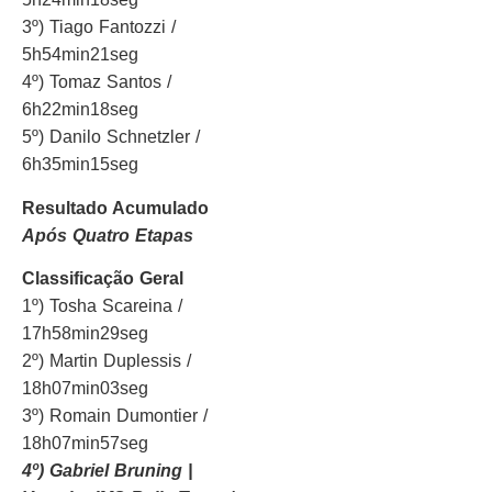
3º) Tiago Fantozzi /
5h54min21seg
4º) Tomaz Santos /
6h22min18seg
5º) Danilo Schnetzler /
6h35min15seg
Resultado Acumulado
Após Quatro Etapas
Classificação Geral
1º) Tosha Scareina /
17h58min29seg
2º) Martin Duplessis /
18h07min03seg
3º) Romain Dumontier /
18h07min57seg
4º) Gabriel Bruning |