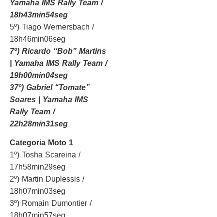
Yamaha IMS Rally Team /
18h43min54seg
5º) Tiago Wernersbach /
18h46min06seg
7º) Ricardo “Bob” Martins
| Yamaha IMS Rally Team /
19h00min04seg
37º) Gabriel “Tomate”
Soares | Yamaha IMS
Rally Team /
22h28min31seg
Categoria Moto 1
1º) Tosha Scareina /
17h58min29seg
2º) Martin Duplessis /
18h07min03seg
3º) Romain Dumontier /
18h07min57seg