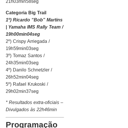
21h03min58seg
Categoria Big Trail
1º) Ricardo “Bob” Martins
| Yamaha IMS Rally Team /
19h00min04seg
2º) Crispy Arriegada /
19h59min03seg
3º) Tomaz Santos /
24h35min03seg
4º) Danilo Schnetzler /
26h52min04seg
5º) Rafael Krukoski /
29h02min37seg
* Resultados extra-oficiais –
Divulgados às 22h46min
Programação