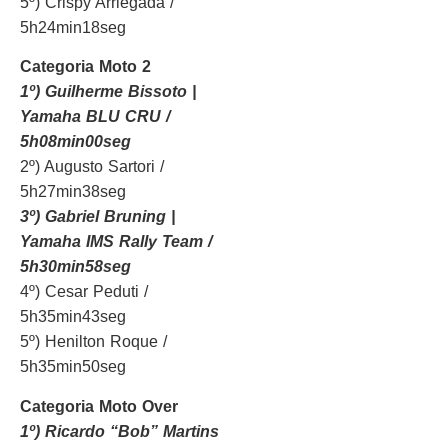
5º) Crispy Arriegada /
5h24min18seg
Categoria Moto 2
1º) Guilherme Bissoto |
Yamaha BLU CRU /
5h08min00seg
2º) Augusto Sartori /
5h27min38seg
3º) Gabriel Bruning |
Yamaha IMS Rally Team /
5h30min58seg
4º) Cesar Peduti /
5h35min43seg
5º) Henilton Roque /
5h35min50seg
Categoria Moto Over
1º) Ricardo “Bob” Martins