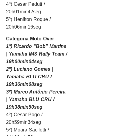
4º) Cesar Peduti /
20h01min42seg
5º) Henilton Roque /
20h06min16seg
Categoria Moto Over
1º) Ricardo “Bob” Martins
| Yamaha IMS Rally Team /
19h00min04seg
2º) Luciano Gomes |
Yamaha BLU CRU /
19h36min08seg
3º) Marco Antônio Pereira
| Yamaha BLU CRU /
19h38min50seg
4º) Cesar Bogo /
20h59min34seg
5º) Moara Sacilotti /