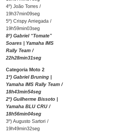
4º) João Torres /
19h37min09seg
5º) Crispy Arriegada /
19h59min03seg
8º) Gabriel “Tomate”
Soares | Yamaha IMS
Rally Team /
22h28min31seg
Categoria Moto 2
1º) Gabriel Bruning |
Yamaha IMS Rally Team /
18h43min54seg
2º) Guilherme Bissoto |
Yamaha BLU CRU /
18h56min04seg
3º) Augusto Sartori /
19h49min32seg