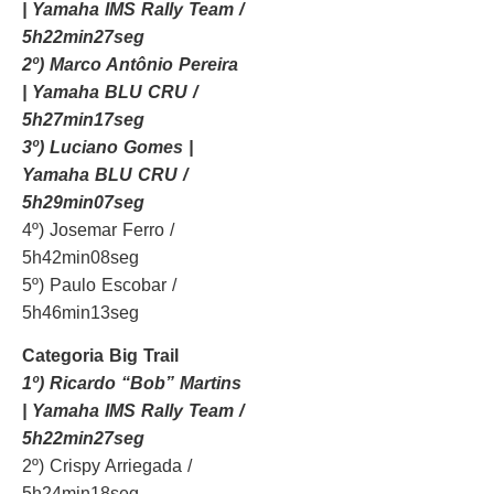
| Yamaha IMS Rally Team /
5h22min27seg
2º) Marco Antônio Pereira
| Yamaha BLU CRU /
5h27min17seg
3º) Luciano Gomes |
Yamaha BLU CRU /
5h29min07seg
4º) Josemar Ferro /
5h42min08seg
5º) Paulo Escobar /
5h46min13seg
Categoria Big Trail
1º) Ricardo “Bob” Martins
| Yamaha IMS Rally Team /
5h22min27seg
2º) Crispy Arriegada /
5h24min18seg