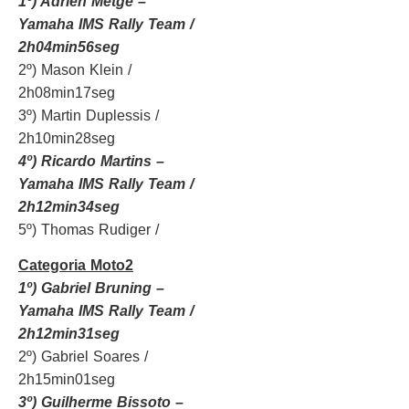
1º) Adrien Metge –
Yamaha IMS Rally Team /
2h04min56seg
2º) Mason Klein /
2h08min17seg
3º) Martin Duplessis /
2h10min28seg
4º) Ricardo Martins –
Yamaha IMS Rally Team /
2h12min34seg
5º) Thomas Rudiger /
Categoria Moto2
1º) Gabriel Bruning –
Yamaha IMS Rally Team /
2h12min31seg
2º) Gabriel Soares /
2h15min01seg
3º) Guilherme Bissoto –