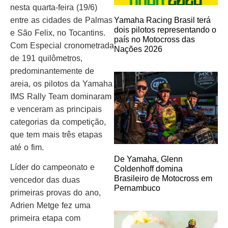
nesta quarta-feira (19/6)
entre as cidades de Palmas
Yamaha Racing Brasil terá
dois pilotos representando o
e São Felix, no Tocantins.
país no Motocross das
Com Especial cronometrada
Nações 2026
de 191 quilômetros,
predominantemente de
areia, os pilotos da Yamaha
IMS Rally Team dominaram
e venceram as principais
categorias da competição,
que tem mais três etapas
até o fim.
De Yamaha, Glenn
Líder do campeonato e
Coldenhoff domina
Brasileiro de Motocross em
vencedor das duas
Pernambuco
primeiras provas do ano,
Adrien Metge fez uma
primeira etapa com