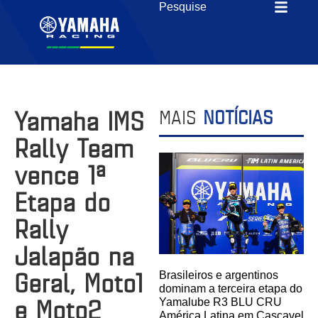
Yamaha IMS
MAIS
NOTÍCIAS
Rally Team
vence 1ª
Etapa do
Rally
Jalapão na
Geral, Moto1
Brasileiros e argentinos
dominam a terceira etapa do
e Moto2
Yamalube R3 BLU CRU
América Latina em Cascavel