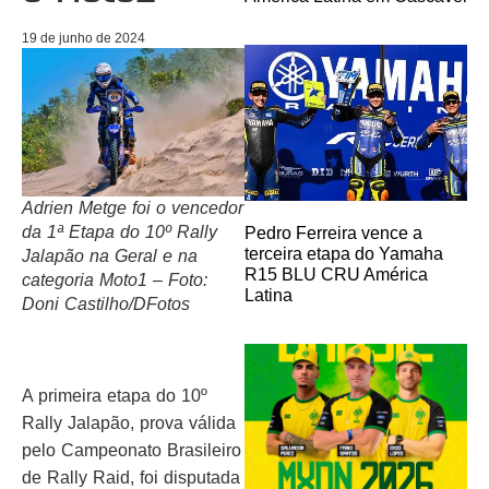
19 de junho de 2024
Adrien Metge foi o vencedor
da 1ª Etapa do 10º Rally
Pedro Ferreira vence a
terceira etapa do Yamaha
Jalapão na Geral e na
R15 BLU CRU América
categoria Moto1 – Foto:
Latina
Doni Castilho/DFotos
A primeira etapa do 10º
Rally Jalapão, prova válida
pelo Campeonato Brasileiro
de Rally Raid, foi disputada