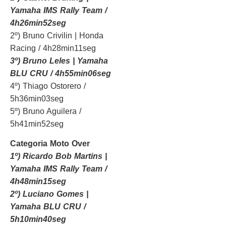
Yamaha IMS Rally Team /
4h26min52seg
2º) Bruno Crivilin | Honda
Racing / 4h28min11seg
3º) Bruno Leles | Yamaha
BLU CRU / 4h55min06seg
4º) Thiago Ostorero /
5h36min03seg
5º) Bruno Aguilera /
5h41min52seg
Categoria Moto Over
1º) Ricardo Bob Martins |
Yamaha IMS Rally Team /
4h48min15seg
2º) Luciano Gomes |
Yamaha BLU CRU /
5h10min40seg