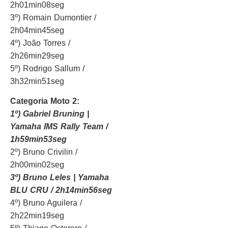
2h01min08seg
3º) Romain Dumontier /
2h04min45seg
4º) João Torres /
2h26min29seg
5º) Rodrigo Sallum /
3h32min51seg
Categoria Moto 2:
1º) Gabriel Bruning |
Yamaha IMS Rally Team /
1h59min53seg
2º) Bruno Crivilin /
2h00min02seg
3º) Bruno Leles | Yamaha
BLU CRU / 2h14min56seg
4º) Bruno Aguilera /
2h22min19seg