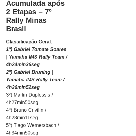
Acumulada após
2 Etapas – 7º
Rally Minas
Brasil
Classificação Geral:
1º) Gabriel Tomate Soares
| Yamaha IMS Rally Team /
4h24min36seg
2º) Gabriel Bruning |
Yamaha IMS Rally Team /
4h26min52seg
3º) Martin Duplessis /
4h27min50seg
4º) Bruno Crivilin /
4h28min11seg
5º) Tiago Wernersbach /
4h34min50seg