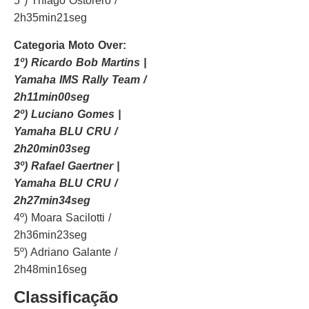
5º) Thiago Ostorero /
2h35min21seg
Categoria Moto Over:
1º) Ricardo Bob Martins |
Yamaha IMS Rally Team /
2h11min00seg
2º) Luciano Gomes |
Yamaha BLU CRU /
2h20min03seg
3º) Rafael Gaertner |
Yamaha BLU CRU /
2h27min34seg
4º) Moara Sacilotti /
2h36min23seg
5º) Adriano Galante /
2h48min16seg
Classificação