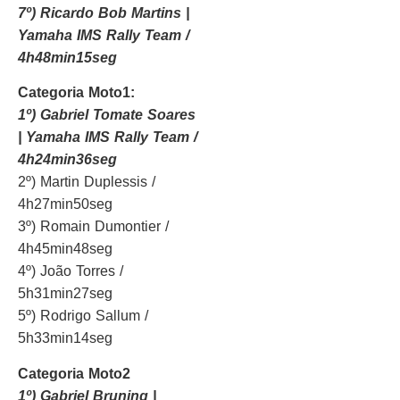
7º) Ricardo Bob Martins |
Yamaha IMS Rally Team /
4h48min15seg
Categoria Moto1:
1º) Gabriel Tomate Soares
| Yamaha IMS Rally Team /
4h24min36seg
2º) Martin Duplessis /
4h27min50seg
3º) Romain Dumontier /
4h45min48seg
4º) João Torres /
5h31min27seg
5º) Rodrigo Sallum /
5h33min14seg
Categoria Moto2
1º) Gabriel Bruning |