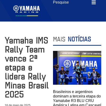
Yamaha IMS
MAIS
NOTÍCIAS
Rally Team
vence 2ª
etapa e
lidera Rally
Minas Brasil
2025
Brasileiros e argentinos
dominam a terceira etapa do
Yamalube R3 BLU CRU
América Latina em Cascavel
16 de maio de 2025