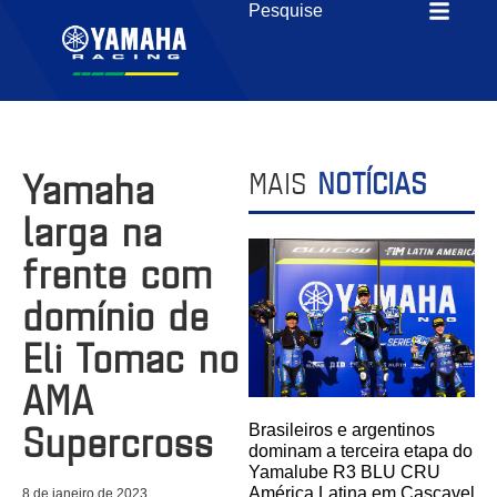
Yamaha
MAIS
NOTÍCIAS
larga na
frente com
domínio de
Eli Tomac no
AMA
Supercross
Brasileiros e argentinos
dominam a terceira etapa do
Yamalube R3 BLU CRU
América Latina em Cascavel
8 de janeiro de 2023