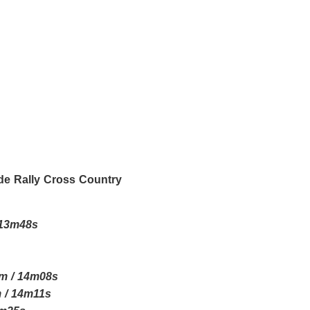
de Rally Cross Country
 13m48s
am / 14m08s
m / 14m11s