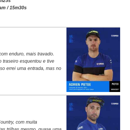
4m25s
am / 15m30s
com enduro, mais travado.
o traseiro esquentou e tive
isso errei uma entrada, mas no
Country, com muita
tas trilhas mesmo, quase uma