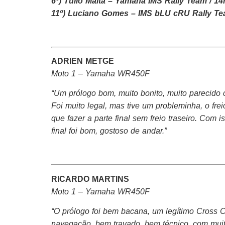
6º) Túlio Malta – Yamaha IMS Rally Team / 1
11º) Luciano Gomes – IMS bLU cRU Rally Te
ADRIEN METGE
Moto 1 – Yamaha WR450F
“Um prólogo bom, muito bonito, muito parecido 
Foi muito legal, mas tive um probleminha, o frei
que fazer a parte final sem freio traseiro. Com 
final foi bom, gostoso de andar.”
RICARDO MARTINS
Moto 1 – Yamaha WR450F
“O prólogo foi bem bacana, um legítimo Cross 
navegação, bem travado, bem técnico, com mui