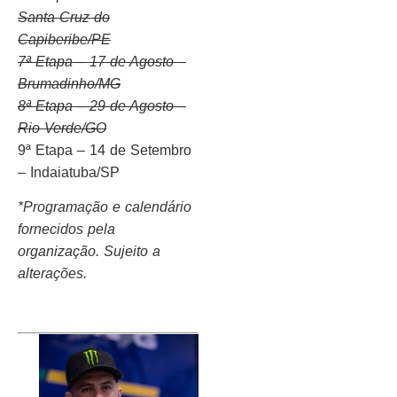
Santa Cruz do
Capiberibe/PE
7ª Etapa – 17 de Agosto –
Brumadinho/MG
8ª Etapa – 29 de Agosto –
Rio Verde/GO
9ª Etapa – 14 de Setembro
– Indaiatuba/SP
*Programação e calendário
fornecidos pela
organização. Sujeito a
alterações.