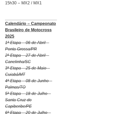
15h30 – MX2 / MX1
Calendário – Campeonato
Brasileiro de Motocross
2025
1ª Etapa – 06 de Abril –
Ponta Grossa/PR
2ª Etapa – 27 de Abril –
Canelinha/SC
3ª Etapa – 25 de Maio –
Cuiabá/MT
4ª Etapa – 08 de Junho –
Palmas/TO
5ª Etapa – 18 de Julho –
Santa Cruz do
Capiberibe/PE
6ª Etapa – 20 de Julho –