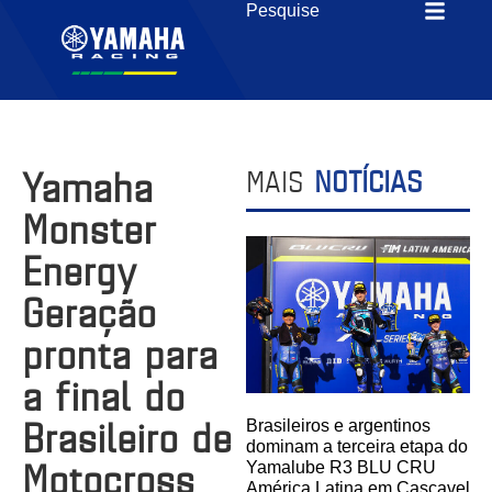
Yamaha
MAIS
NOTÍCIAS
Monster
Energy
Geração
pronta para
a final do
Brasileiro de
Brasileiros e argentinos
dominam a terceira etapa do
Motocross
Yamalube R3 BLU CRU
América Latina em Cascavel