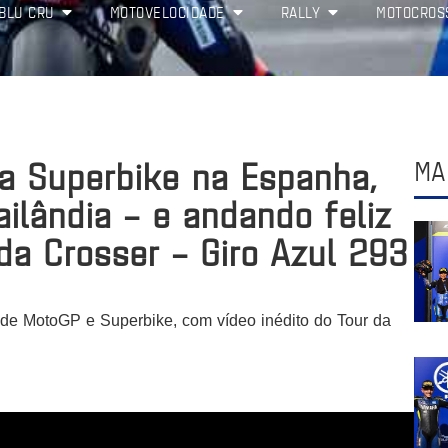
BLU CRU
MOTOVELOCIDADE
RALLY
MOTOCROS
a Superbike na Espanha,
MA
ilândia – e andando feliz
da Crosser – Giro Azul 293
 de MotoGP e Superbike, com vídeo inédito do Tour da