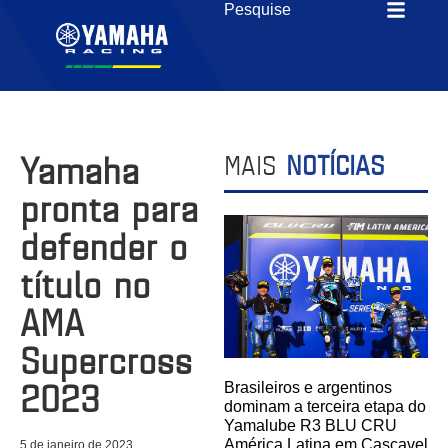
Yamaha
MAIS
NOTÍCIAS
pronta para
defender o
título no
AMA
Supercross
2023
Brasileiros e argentinos
dominam a terceira etapa do
Yamalube R3 BLU CRU
América Latina em Cascavel
5 de janeiro de 2023