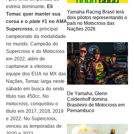
estreia dominante,
Eli
Yamaha Racing Brasil terá
Tomac quer manter sua
dois pilotos representando o
coroa e o
plate
#1 no AMA
país no Motocross das
Nações 2026
Supercross,
o principal
campeonato da modalidade
no mundo. Campeão do
Supercross e do Motocross
em 2022, além de
capitanear a vitoriosa
equipe dos EUA no MX das
Nações, Tomac larga neste
sábado em busca do sexto
De Yamaha, Glenn
título nas 450cc. No
Coldenhoff domina
motocross, conquistou o
Brasileiro de Motocross em
Pernambuco
título em 2017, 2018, 2019
e 2022. No Supercross,
venceu as temporadas de
2020 e 2022.