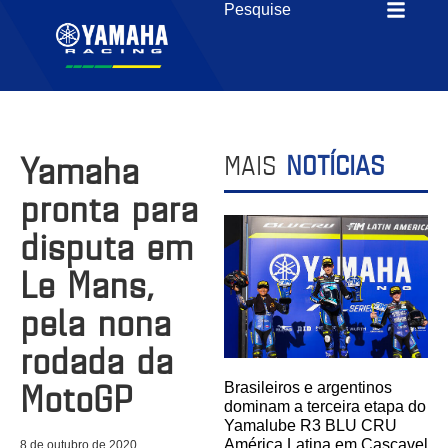
Yamaha
MAIS
NOTÍCIAS
pronta para
disputa em
Le Mans,
pela nona
rodada da
MotoGP
Brasileiros e argentinos
dominam a terceira etapa do
Yamalube R3 BLU CRU
América Latina em Cascavel
8 de outubro de 2020