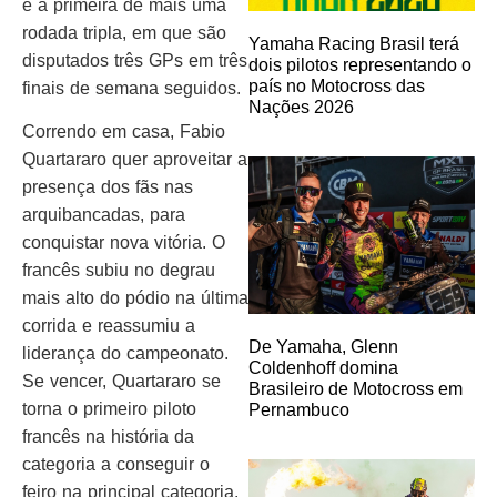
é a primeira de mais uma
rodada tripla, em que são
Yamaha Racing Brasil terá
disputados três GPs em três
dois pilotos representando o
país no Motocross das
finais de semana seguidos.
Nações 2026
Correndo em casa, Fabio
Quartararo quer aproveitar a
presença dos fãs nas
arquibancadas, para
conquistar nova vitória. O
francês subiu no degrau
mais alto do pódio na última
corrida e reassumiu a
De Yamaha, Glenn
liderança do campeonato.
Coldenhoff domina
Se vencer, Quartararo se
Brasileiro de Motocross em
torna o primeiro piloto
Pernambuco
francês na história da
categoria a conseguir o
feiro na principal categoria.