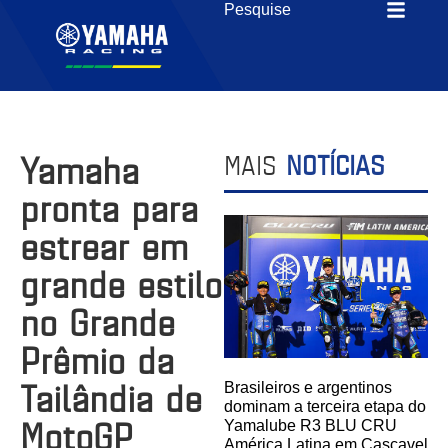
Yamaha
MAIS
NOTÍCIAS
pronta para
estrear em
grande estilo
no Grande
Prêmio da
Tailândia de
Brasileiros e argentinos
dominam a terceira etapa do
MotoGP
Yamalube R3 BLU CRU
América Latina em Cascavel