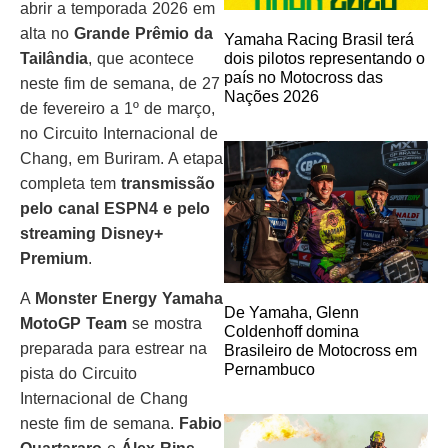
abrir a temporada 2026 em
alta no
Grande Prêmio da
Yamaha Racing Brasil terá
dois pilotos representando o
Tailândia
, que acontece
país no Motocross das
neste fim de semana, de 27
Nações 2026
de fevereiro a 1º de março,
no Circuito Internacional de
Chang, em Buriram. A etapa
completa tem
transmissão
pelo canal ESPN4 e pelo
streaming Disney+
Premium
.
A
Monster Energy Yamaha
De Yamaha, Glenn
MotoGP Team
se mostra
Coldenhoff domina
preparada para estrear na
Brasileiro de Motocross em
Pernambuco
pista do Circuito
Internacional de Chang
neste fim de semana.
Fabio