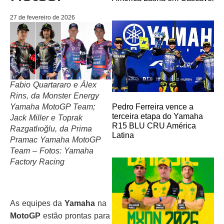
27 de fevereiro de 2026
Fabio Quartararo e Álex
Rins, da Monster Energy
Pedro Ferreira vence a
Yamaha MotoGP Team;
terceira etapa do Yamaha
Jack Miller e Toprak
R15 BLU CRU América
Razgatlıoğlu, da Prima
Latina
Pramac Yamaha MotoGP
Team – Fotos: Yamaha
Factory Racing
As equipes da
Yamaha
na
MotoGP
estão prontas para