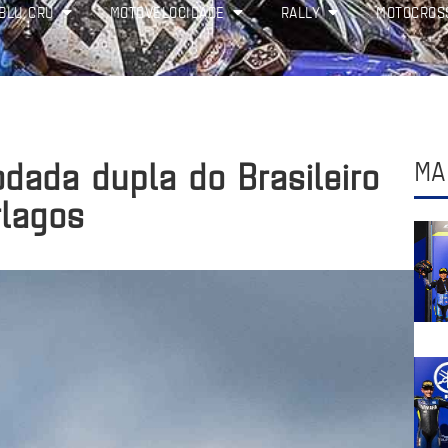
BLU CRU
MOTOVELOCIDADE
RALLY
MOTOCROS
dada dupla do Brasileiro
MA
rlagos