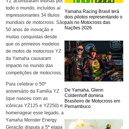
YZ acumularam vitórias por
todo o mundo, incluídos aí
Yamaha Racing Brasil terá
impressionantes 34 títulos
dois pilotos representando o
mundiais de motocross. São
país no Motocross das
Nações 2026
50 anos de inovação e
muitas conquistas desde
que os primeiros modelos
de motos de motocross YZ
da Yamaha causaram
impacto no mundo das
competições de motocross.
Para celebrar o 50º
De Yamaha, Glenn
aniversário da Família YZ
Coldenhoff domina
(que nasceu com as
Brasileiro de Motocross em
icônicas YZ125 e YZ250) e
Pernambuco
homenagear esse legado, a
Yamaha Monster Energy
Geração disputa a 5ª etapa