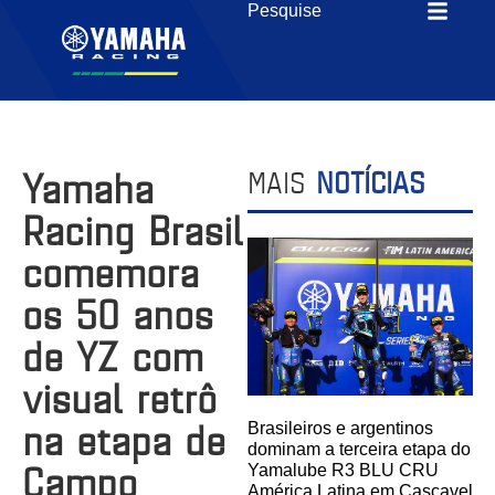
Yamaha
MAIS
NOTÍCIAS
Racing Brasil
comemora
os 50 anos
de YZ com
visual retrô
na etapa de
Brasileiros e argentinos
dominam a terceira etapa do
Campo
Yamalube R3 BLU CRU
América Latina em Cascavel