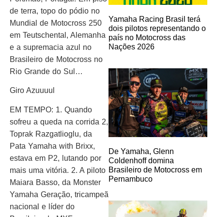
de terra, topo do pódio no
Yamaha Racing Brasil terá
Mundial de Motocross 250
dois pilotos representando o
em Teutschental, Alemanha
país no Motocross das
Nações 2026
e a supremacia azul no
Brasileiro de Motocross no
Rio Grande do Sul…
Giro Azuuuul
EM TEMPO: 1. Quando
sofreu a queda na corrida 2,
Toprak Razgatlioglu, da
Pata Yamaha with Brixx,
De Yamaha, Glenn
estava em P2, lutando por
Coldenhoff domina
Brasileiro de Motocross em
mais uma vitória. 2. A piloto
Pernambuco
Maiara Basso, da Monster
Yamaha Geração, tricampeã
nacional e líder do