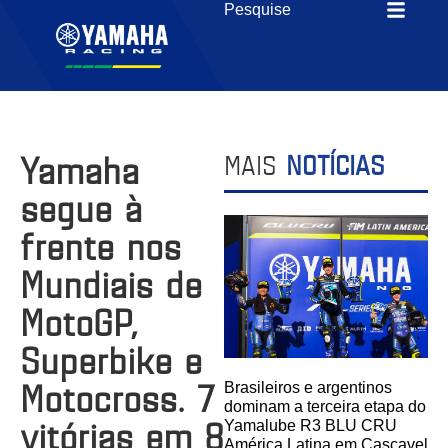
Yamaha
MAIS
NOTÍCIAS
segue à
frente nos
Mundiais de
MotoGP,
Superbike e
Motocross. 7
Brasileiros e argentinos
dominam a terceira etapa do
vitórias em 8
Yamalube R3 BLU CRU
América Latina em Cascavel