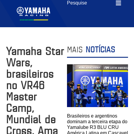
Yamaha Star
MAIS
NOTÍCIAS
Wars,
brasileiros
no VR46
Master
Camp,
Mundial de
Brasileiros e argentinos
dominam a terceira etapa do
Cross, Ama
Yamalube R3 BLU CRU
América Latina em Cascavel