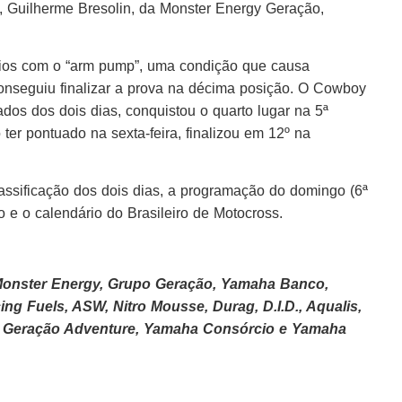
, Guilherme Bresolin, da Monster Energy Geração,
fios com o “arm pump”, uma condição que causa
onseguiu finalizar a prova na décima posição. O Cowboy
dos dos dois dias, conquistou o quarto lugar na 5ª
er pontuado na sexta-feira, finalizou em 12º na
lassificação dos dois dias, a programação do domingo (6ª
 e o calendário do Brasileiro de Motocross.
Monster Energy, Grupo Geração, Yamaha Banco,
ing Fuels, ASW, Nitro Mousse, Durag, D.I.D., Aqualis,
le, Geração Adventure, Yamaha Consórcio e Yamaha