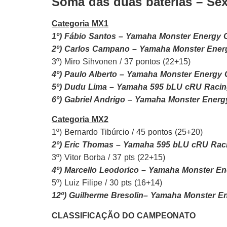
Soma das duas baterias – Se
Categoria MX1
1º) Fábio Santos – Yamaha Monster Energy G
2º) Carlos Campano – Yamaha Monster Energy
3º) Miro Sihvonen / 37 pontos (22+15)
4º) Paulo Alberto – Yamaha Monster Energy G
5º) Dudu Lima – Yamaha 595 bLU cRU Racing 
6º) Gabriel Andrigo – Yamaha Monster Energy
Categoria MX2
1º) Bernardo Tibúrcio / 45 pontos (25+20)
2º) Eric Thomas – Yamaha 595 bLU cRU Racin
3º) Vitor Borba / 37 pts (22+15)
4º) Marcello Leodorico – Yamaha Monster Ene
5º) Luiz Filipe / 30 pts (16+14)
12º) Guilherme Bresolin– Yamaha Monster En
CLASSIFICAÇÃO DO CAMPEONATO