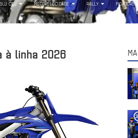
BLU CRU
MOTOVELOCIDADE
RALLY
MOTOCROS
 à linha 2026
MA