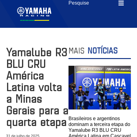
Yamalube R3
MAIS
NOTÍCIAS
BLU CRU
América
Latina volta
a Minas
Gerais para a
quarta etapa
Brasileiros e argentinos
dominam a terceira etapa do
Yamalube R3 BLU CRU
América Latina em Cascavel
31 de julho de 2025