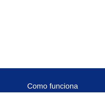
Como funciona
Destinada a jovens de 11 a 16 anos e mulheres até 17
anos do Brasil e de outros países da América Latina, a