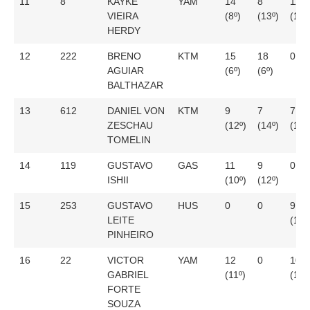
11
8
KAYKE
YAM
14
8
11
VIEIRA
(8º)
(13º)
(13º
HERDY
12
222
BRENO
KTM
15
18
0
AGUIAR
(6º)
(6º)
BALTHAZAR
13
612
DANIEL VON
KTM
9
7
7
ZESCHAU
(12º)
(14º)
(14º
TOMELIN
14
119
GUSTAVO
GAS
11
9
0
ISHII
(10º)
(12º)
15
253
GUSTAVO
HUS
0
0
9
LEITE
(12º
PINHEIRO
16
22
VICTOR
YAM
12
0
10
GABRIEL
(11º)
(11º
FORTE
SOUZA