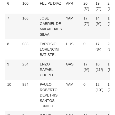
6
100
FELIPE DIAZ
APR
20
19
22
(5º)
(7º)
(6º)
7
166
JOSE
YAM
17
14
13
GABRIEL DE
(7º)
(9º)
(10º
MAGALHAES
SILVA
8
655
TARCISIO
HUS
0
17
20
LORENCINI
(8º)
(5º)
BATISTEL
9
254
ENZO
GAS
17
10
17
RAFAEL
(9º)
(11º)
(9º)
CHUPEL
10
984
PAULO
YAM
0
12
15
ROBERTO
(10º)
(7º)
DEPETRIS
SANTOS
JUNIOR