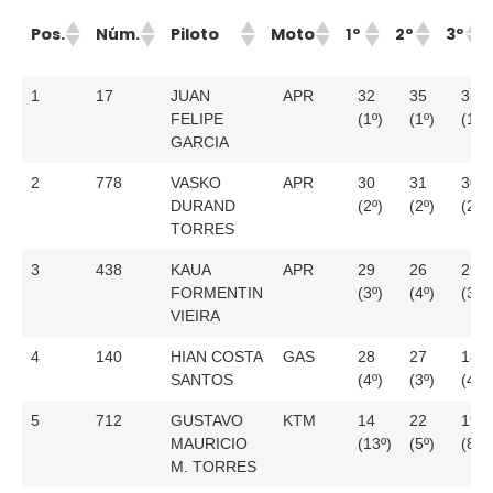
Pos.
Núm.
Piloto
Moto
1º
2º
3º
Pos.
Núm.
Piloto
Moto
1º
2º
3º
1
17
JUAN
APR
32
35
35
FELIPE
(1º)
(1º)
(1º)
GARCIA
2
778
VASKO
APR
30
31
30
DURAND
(2º)
(2º)
(2º)
TORRES
3
438
KAUA
APR
29
26
29
FORMENTIN
(3º)
(4º)
(3º)
VIEIRA
4
140
HIAN COSTA
GAS
28
27
18
SANTOS
(4º)
(3º)
(4º)
5
712
GUSTAVO
KTM
14
22
19
MAURICIO
(13º)
(5º)
(8º)
M. TORRES