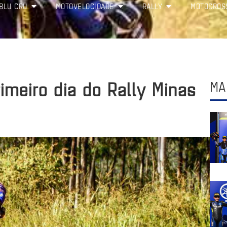
BLU CRU
MOTOVELOCIDADE
RALLY
MOTOCROS
imeiro dia do Rally Minas
MA