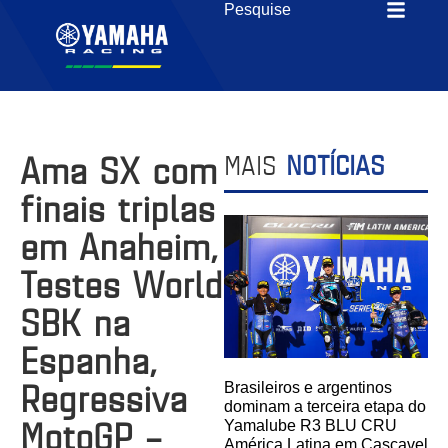
Ama SX com
MAIS
NOTÍCIAS
finais triplas
em Anaheim,
Testes World
SBK na
Espanha,
Regressiva
Brasileiros e argentinos
dominam a terceira etapa do
MotoGP –
Yamalube R3 BLU CRU
América Latina em Cascavel