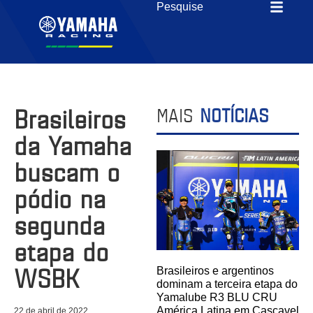
Brasileiros
MAIS
NOTÍCIAS
da Yamaha
buscam o
pódio na
segunda
etapa do
WSBK
Brasileiros e argentinos
dominam a terceira etapa do
Yamalube R3 BLU CRU
América Latina em Cascavel
22 de abril de 2022