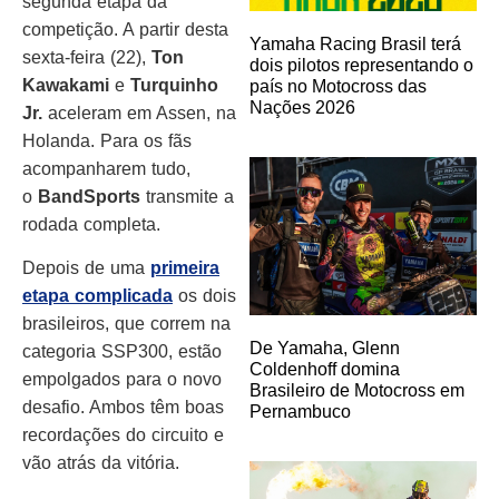
segunda etapa da
competição. A partir desta
Yamaha Racing Brasil terá
sexta-feira (22),
Ton
dois pilotos representando o
Kawakami
e
Turquinho
país no Motocross das
Nações 2026
Jr.
aceleram em Assen, na
Holanda. Para os fãs
acompanharem tudo,
o
BandSports
transmite a
rodada completa.
Depois de uma
primeira
etapa complicada
os dois
brasileiros, que correm na
De Yamaha, Glenn
categoria SSP300, estão
Coldenhoff domina
empolgados para o novo
Brasileiro de Motocross em
desafio. Ambos têm boas
Pernambuco
recordações do circuito e
vão atrás da vitória.