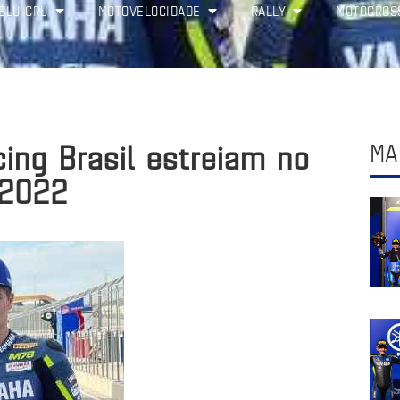
BLU CRU
MOTOVELOCIDADE
RALLY
MOTOCROS
ing Brasil estreiam no
MA
 2022