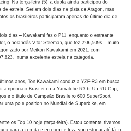
g. Na terça-feira (5), a dupla ainda participou do
sta de estreia. Seriam dois dias na pista de Aragon, mas
tos os brasileiros participaram apenas do último dia de
ois dias – Kawakami fez o P11, enquanto o estreante
der, o holandês Vitor Steeman, que fez 2’06,509s – muito
rotagonizado por Meikon Kawakami em 2021, com
07,823, numa excelente estreia na categoria.
s últimos anos, Ton Kawakami conduz a YZF-R3 em busca
 o Bicampeonato Brasileiro da Yamalube R3 bLU cRU Cup,
gos e o título de Campeão Brasileiro 600 SuperSport,
star uma pole position no Mundial de Superbike, em
ntre os Top 10 hoje (terça-feira). Estou contente, tivemos
uco para a corrida e eu com certeza vou estudar até lá, o