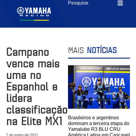
Campano
MAIS
NOTÍCIAS
vence mais
uma no
Espanhol e
lidera
classificação
na Elite MX1
Brasileiros e argentinos
dominam a terceira etapa do
Yamalube R3 BLU CRU
América Latina em Cascavel
7 de junho de 2021