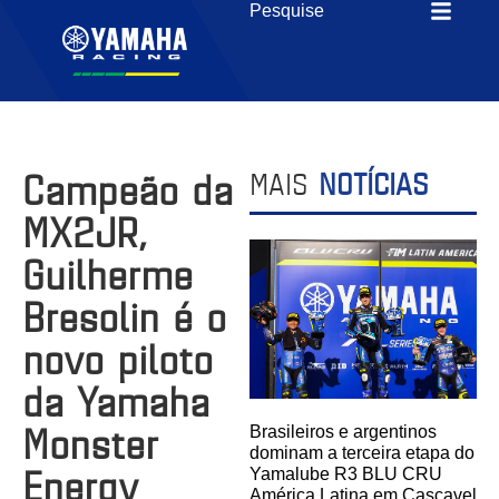
Campeão da
MAIS
NOTÍCIAS
MX2JR,
Guilherme
Bresolin é o
novo piloto
da Yamaha
Monster
Brasileiros e argentinos
dominam a terceira etapa do
Energy
Yamalube R3 BLU CRU
América Latina em Cascavel