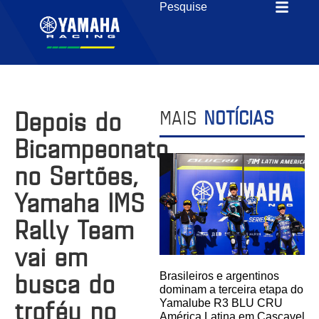
Depois do
MAIS
NOTÍCIAS
Bicampeonato
no Sertões,
Yamaha IMS
Rally Team
vai em
busca do
Brasileiros e argentinos
dominam a terceira etapa do
troféu no
Yamalube R3 BLU CRU
América Latina em Cascavel