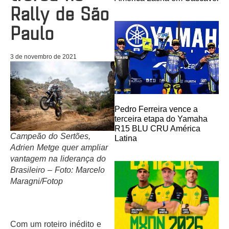
Rally de São
Paulo
3 de novembro de 2021
Pedro Ferreira vence a
terceira etapa do Yamaha
R15 BLU CRU América
Campeão do Sertões,
Latina
Adrien Metge quer ampliar
vantagem na liderança do
Brasileiro – Foto: Marcelo
Maragni/Fotop
Com um roteiro inédito e