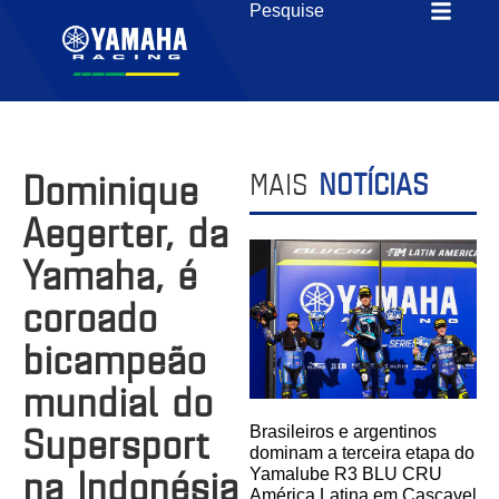
Dominique
MAIS
NOTÍCIAS
Aegerter, da
Yamaha, é
coroado
bicampeão
mundial do
Supersport
Brasileiros e argentinos
dominam a terceira etapa do
na Indonésia
Yamalube R3 BLU CRU
América Latina em Cascavel