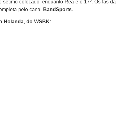
é o sétimo colocado, enquanto Rea é o 17º. Os fãs da
ompleta pelo canal
BandSports
.
na Holanda, do WSBK: